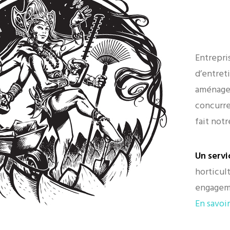
Entrepri
d’entret
aménagem
concurre
fait not
Un servi
horticul
engagem
En savoir